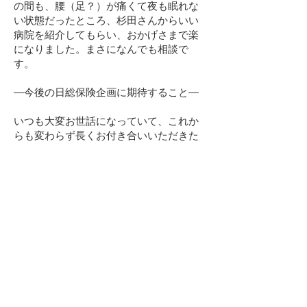
の間も、腰（足？）が痛くて夜も眠れな
い状態だったところ、杉田さんからいい
病院を紹介してもらい、おかげさまで楽
になりました。まさになんでも相談で
す。
―今後の日総保険企画に期待すること―
いつも大変お世話になっていて、これか
らも変わらず長くお付き合いいただきた
い。そのためには、杉田イズムの後進づ
くりをしっかり図っていただき、レスポ
ンス良く相談にのってもらえて頼りにな
る存在であり続けていただきたい。これ
につきます。
【日総保険企画より】
鎌形建設さんは、千葉県の公共工事受注
実績No.１の優良企業です。もともとは、
銀行の紹介で、月１回程度のペースで、
しつこいと断られても雑談に訪問を続け