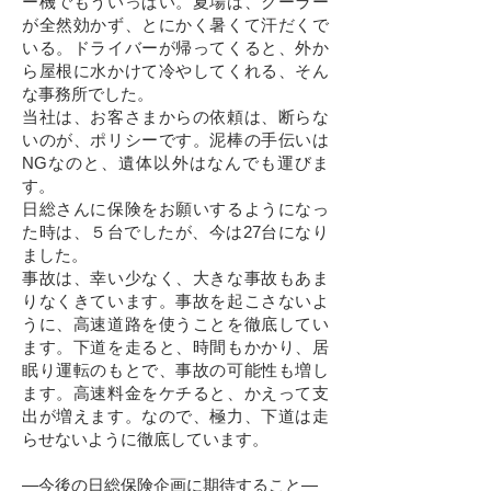
ー機でもういっぱい。夏場は、クーラー
が全然効かず、とにかく暑くて汗だくで
いる。ドライバーが帰ってくると、外か
ら屋根に水かけて冷やしてくれる、そん
な事務所でした。
当社は、お客さまからの依頼は、断らな
いのが、ポリシーです。泥棒の手伝いは
NGなのと、遺体以外はなんでも運びま
す。
日総さんに保険をお願いするようになっ
た時は、５台でしたが、今は27台になり
ました。
事故は、幸い少なく、大きな事故もあま
りなくきています。事故を起こさないよ
うに、高速道路を使うことを徹底してい
ます。下道を走ると、時間もかかり、居
眠り運転のもとで、事故の可能性も増し
ます。高速料金をケチると、かえって支
出が増えます。なので、極力、下道は走
らせないように徹底しています。
―今後の日総保険企画に期待すること―